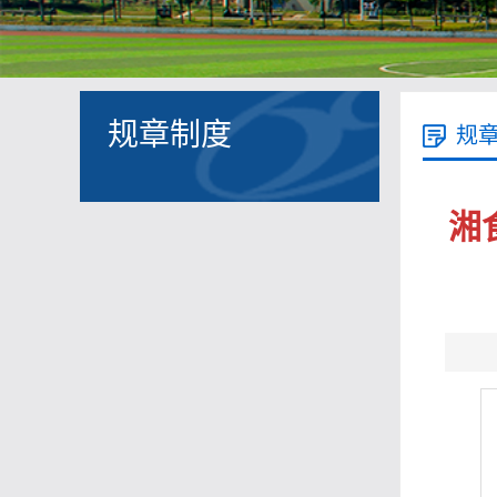
规章制度
规
湘