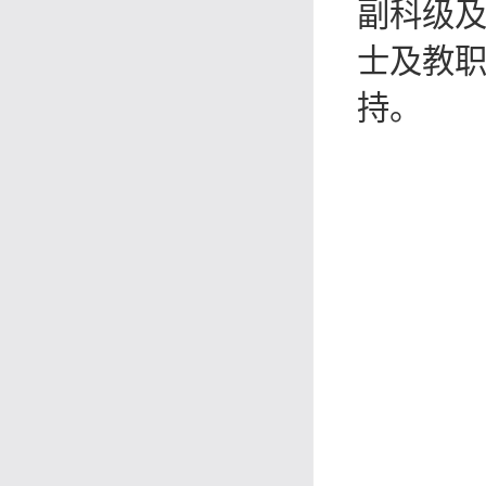
副科级
士及教
持。