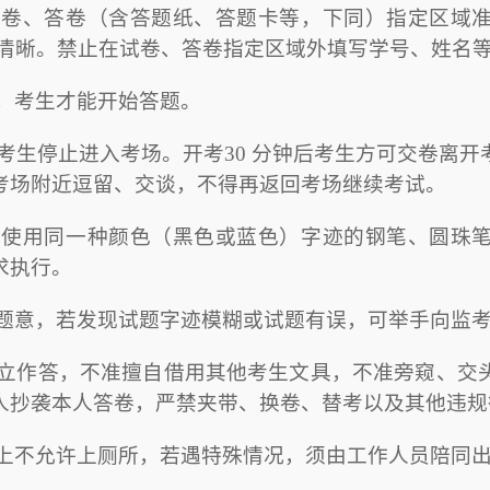
试卷、答卷（含答题纸、答题卡等，下同）指定区域
整清晰。禁止在试卷、答卷指定区域外填写学号、姓名
后，考生才能开始答题。
考生停止进入考场。开考
30
分钟后考生方可交卷离开
考场附近逗留、交谈，不得再返回考场继续考试。
许使用同一种颜色（黑色或蓝色）字迹的钢笔、圆珠
求执行。
题题意，若发现试题字迹模糊或试题有误，可举手向监
独立作答，不准擅自借用其他考生文具，不准旁窥、交
人抄袭本人答卷，严禁夹带、换卷、替考以及其他违规
则上不允许上厕所，若遇特殊情况，须由工作人员陪同