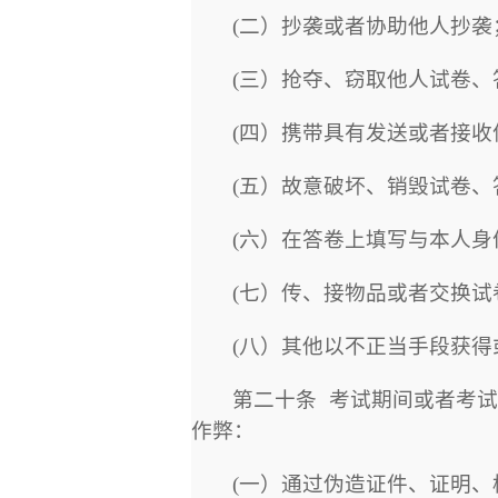
(
二）抄袭或者协助他人抄袭
(
三）抢夺、窃取他人试卷、
(
四）携带具有发送或者接收
(
五）故意破坏、销毁试卷、
(
六）在答卷上填写与本人身
(
七）传、接物品或者交换试
(
八）其他以不正当手段获得
第二十条
考试期间或者考
作弊：
(
一）通过伪造证件、证明、