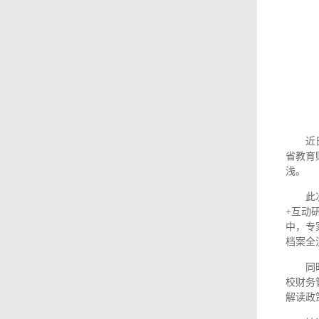
近
省教育
浅。
此
+互动
中，专
档案全
同
校财务
解读政