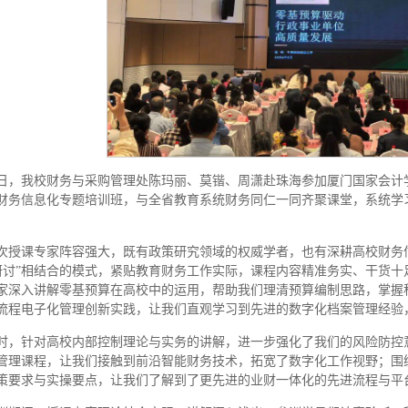
日，我校财务与采购管理处陈玛丽、莫锴、周潇赴珠海参加厦门国家会计学
财务信息化专题培训班，与全省教育系统财务同仁一同齐聚课堂，系统学
次授课专家阵容强大，既有政策研究领域的权威学者，也有深耕高校财务
研讨”相结合的模式，紧贴教育财务工作实际，课程内容精准务实、干货
家深入讲解零基预算在高校中的运用，帮助我们理清预算编制思路，掌握
流程电子化管理创新实践，让我们直观学习到先进的数字化档案管理经验
时，针对高校内部控制理论与实务的讲解，进一步强化了我们的风险防控
管理课程，让我们接触到前沿智能财务技术，拓宽了数字化工作视野；围
策要求与实操要点，让我们了解到了更先进的业财一体化的先进流程与平