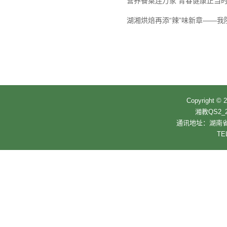
营养餐桌连万家 青春健康正当时—
湖湘烘焙再添“辣”味新章——
Copyrigh
湘教QS2_2
通讯地址：湖南省
TE