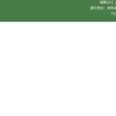
湘教QS2_2
通讯地址：湖南省
TE