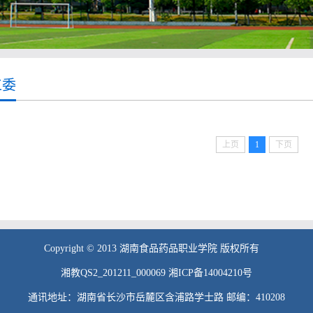
工委
上页
1
下页
Copyright © 2013 湖南食品药品职业学院 版权所有
湘教QS2_201211_000069 湘ICP备14004210号
通讯地址：湖南省长沙市岳麓区含浦路学士路 邮编：410208