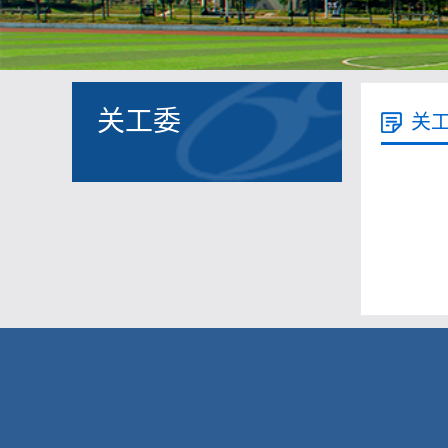
关工委
关