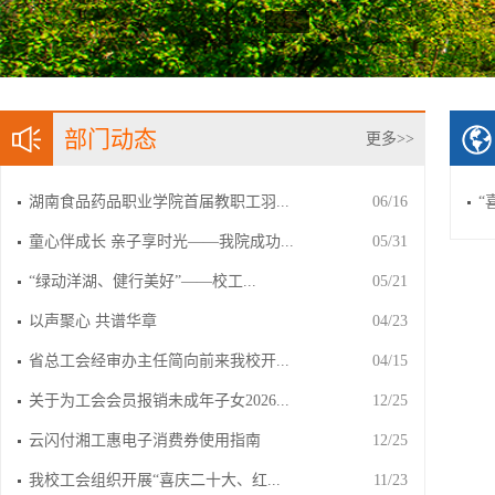
部门动态
更多>>
湖南食品药品职业学院首届教职工羽...
06/16
“
童心伴成长 亲子享时光——我院成功...
05/31
​“绿动洋湖、健行美好”——校工...
05/21
以声聚心 共谱华章
04/23
省总工会经审办主任简向前来我校开...
04/15
关于为工会会员报销未成年子女2026...
12/25
云闪付湘工惠电子消费券使用指南
12/25
我校工会组织开展“喜庆二十大、红...
11/23