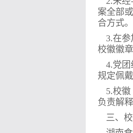
2.未
案全部
合方式
3.在
校徽徽
4.党
规定佩
5.校
负责解
三、校