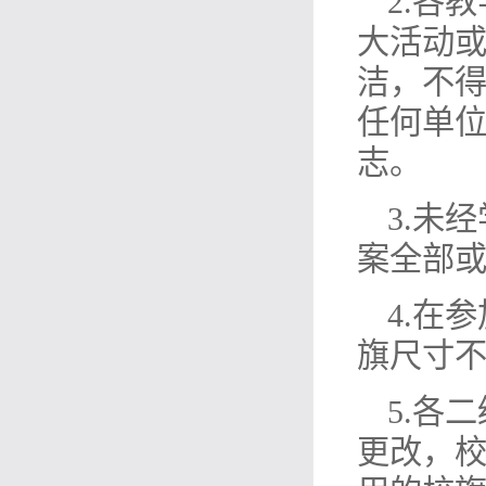
2.各
大活动
洁，不
任何单
志。
3.未
案全部
4.在
旗尺寸
5.各
更改，