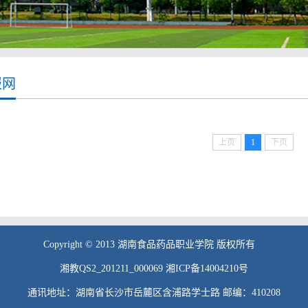
报网
上页
1
下页
Copyright © 2013 湖南食品药品职业学院 版权所有
湘教QS2_201211_000069 湘ICP备14004210号
通讯地址：湖南省长沙市岳麓区含浦路学士路 邮编：410208