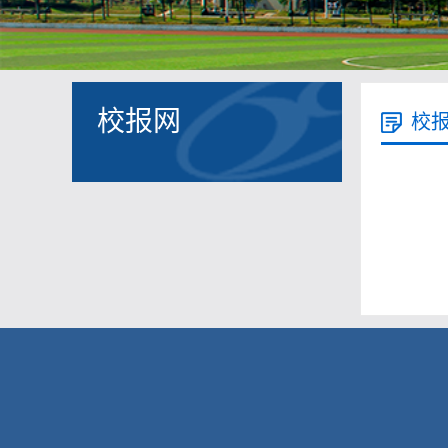
校报网
校