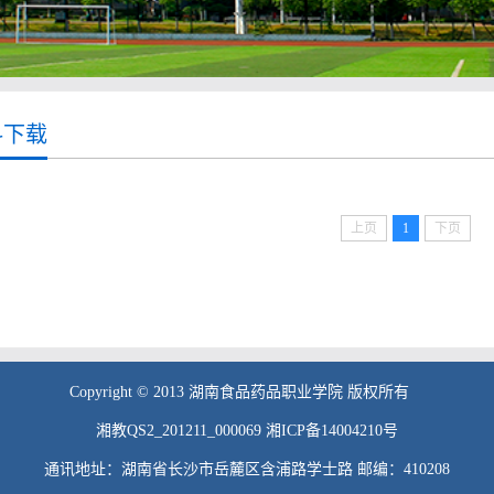
料下载
上页
1
下页
Copyright © 2013 湖南食品药品职业学院 版权所有
湘教QS2_201211_000069 湘ICP备14004210号
通讯地址：湖南省长沙市岳麓区含浦路学士路 邮编：410208