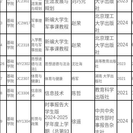
2023
生涯发展与
刘巧元
大学出版
2
JC2302
学院
涯发展
规划
社
与规划
北京理工
新编大学生
基础
军事理
2024
赵荣
大学出版
3
JC2W17
学院
论
军事课教程
社
北京理工
入学教
新编大学生
基础
2024
赵荣
大学出版
4
JC2318
育与军
学院
军事课教程
事技能
社
思想道
基础
高等教育出版
26
MY2302
2023
德与法
思想道德与法治
沈壮海
学院
社
治1
基础
体育与
湖南
大学出
7
JC2307
2021
体育与健康
杨军
学院
健康1
版社
教育科学
基础
信息技
2021
信息技术
陈哲
8
JC3306
学院
术
出版社
时事报告大
中共中央
学生版
2024-2025
宣传部时
基础
形势与
2024
徐遥
9
MY1304
学年度上学
学院
政策
事报告杂
期（总第93
志社