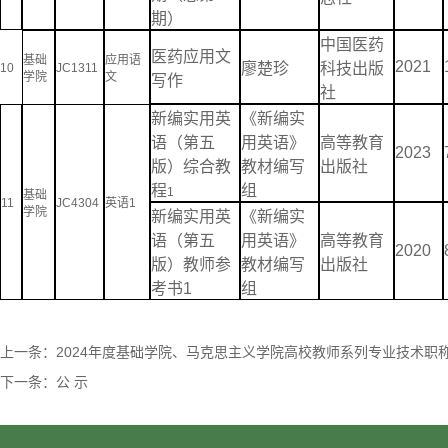
期）
中国医药
医药应用文
基础
应用语
2021
廖楚珍
科技出版
10
JC1311
学院
文
写作
社
新编实用英
《新编实
语（第五
用英语》
高等教育
2023
版）综合教
教材编写
出版社
程
组
1
基础
11
JC4304
英语1
学院
新编实用英
《新编实
语（第五
用英语》
高等教育
2020
版）教师参
教材编写
出版社
考书1
组
上一条：
2024年度基础学院、马克思主义学院高校教师系列专业技术职
下一条：
公 示