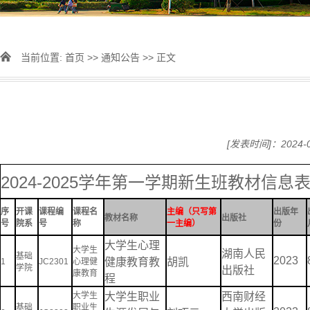
当前位置:
首页
>>
通知公告
>> 正文
[发表时间]：2024-0
2024-2025
学年第一学期新生班教材信息
序
开课
课程编
课程名
主编（只写第
出版年
教材名称
出版社
号
院系
号
称
一主编）
份
大学生心理
大学生
湖南人民
基础
2023
健康教育教
胡凯
1
JC2301
心理健
学院
出版社
康教育
程
大学生
大学生职业
西南财经
基础
职业生