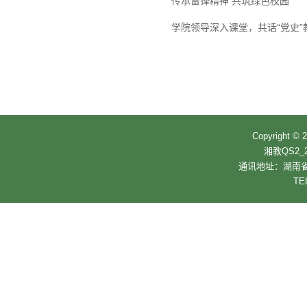
传承雷锋精神 共筑绿色校园
学院领导深入课堂，共话“党史”
Copyrigh
湘教QS2_2
通讯地址：湖南省
TE