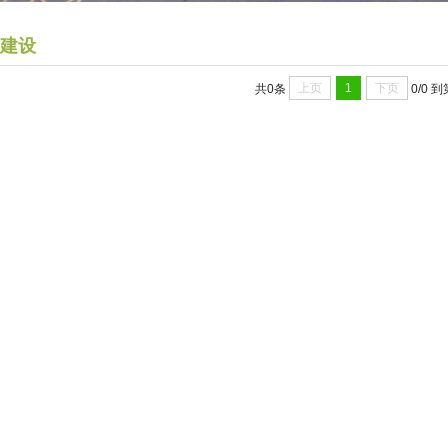
建设
上页
1
下页
共0条
0/0
到