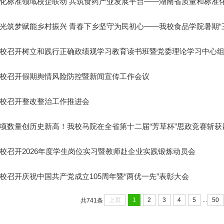
化标准领域校企联动 共筑食药产业发展平台——湖南省质量和标准化研
光筑梦赋能乡村振兴 青春下乡坚守为民初心——我校食品学院暑期“三下
校召开树立和践行正确政绩观学习教育读书班暨党委理论学习中心组202
校召开假期舆情风险防控暨新闻宣传工作会议
校召开整改整治工作推进会
项数量创历史新高！我校马院在全省第十二届“芳草杯”思政竞赛斩获
校召开2026年度学生岗位实习暨教师赴企业实践锻炼动员会
校召开庆祝中国共产党成立105周年暨“两优一先”表彰大会
...
上页
1
2
3
4
5
50
共741条