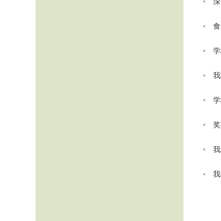
深
食
学
我
学
奖
我
我