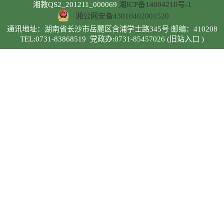
湘教QS2_201211_000069
湘ICP备14004210号-1
湘公网安备43010402001520
通讯地址：湖南省长沙市岳麓区含浦学士路345号 邮编：410208
TEL:0731-83868519
党政办:0731-85457026
(旧站入口 )