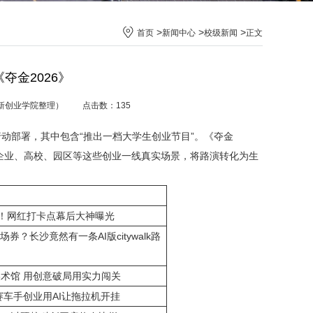
>
>
>
首页
新闻中心
校级新闻
正文
夺金2026》
（创新创业学院整理） 点击数：
135
动部署，其中包含“推出一档大学生创业节目”。《夺金
入企业、高校、园区等这些创业一线真实场景，将路演转化为生
。
NG！网红打卡点幕后大神曝光
券？长沙竟然有一条AI版citywalk路
美术馆 用创意破局用实力闯关
 赛车手创业用AI让拖拉机开挂