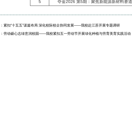
5
夺金2026 第5期：聚焦新能源新材料
：紧扣“十五五”谋篇布局 深化校际校企协同发展——我校赴江苏开展专题调研
：劳动砺心志绿意润校园——我校紧扣五一劳动节开展绿化种植与劳育美育实践活动