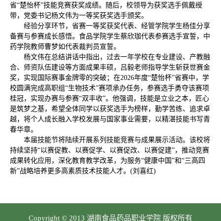
省“楚怡杯”技能竞赛获奖成绩。随后，校领导为获奖选手佩戴绶
带，党委书记杨文伟为一等奖获奖选手颁奖。
经验分享环节，省赛一等奖获奖代表、经管学院学生杨佳分享
备赛与参赛成长感悟。食品学院学生蔡欣珈代表参赛选手宣誓，中
药学院教师曹梦如代表裁判员宣誓。
杨文伟在总结讲话中指出，过去一年学校在专业建设、产教融
合、师资队伍建设等方面成果丰硕，吕毅老师指导学生斩获世赛金
奖，实现国际赛事金牌零的突破；在2026年度“楚怡杯”省赛中，学
校圆满完成高职组“生物技术”赛项承办任务，参赛选手勇夺该赛项
桂冠，实现办赛与参赛“双丰收”。他强调，技能是立业之本，匠心
是筑梦之基，希望全体同学以获奖选手为榜样，勤学苦练、追求卓
越，将个人成长融入学校发展与国家事业需要，以精湛技能书写青
春华章。
本届技能节将陆续开展系列技能竞赛与成果展示活动。该校将
持续坚持“以赛促教、以赛促学、以赛促改、以赛促建”，推动竞赛
成果转化应用，深化教育教学改革，为服务“健康中国”和“三高四
新”战略培养更多高素质技术技能人才。(刘喜红)
Copyright © 2013 湖南食品药品职业学院 版权所有