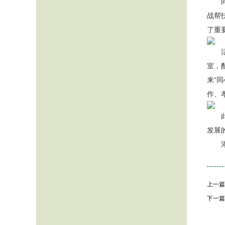
战帮
了重
室，
来“
作、
发展
湖
上一篇
下一篇