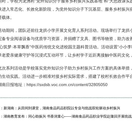
同时，学校为龙洲村“党外知识分子服务乡村振兴实践基地”和“大思政课
扶进入常态化、长效化新阶段，为党外知识分子下沉基层、服务乡村振兴
要载体。
活动期间，团队还前往龙拱小学开展文化育人系列活动。现场举行了龙拱
配备专业阅读设备与优质学习资源，并捐赠了文具、图书等物资，助力改
同心筑梦·本草飘香”中医药传统文化进校园主题科普活动。活动设置“小小
孝老爱亲健康守护等沉浸式互动环节，让乡村学子近距离接触中医药文化
此次系列活动是学校落实党外知识分子助力乡村振兴工作方案的具体举措
的生动实践。活动进一步精准对接乡村实际需求，搭建了校村长效合作平
南日报地址：https://sxdsb.voc.com.cn/content/32805050
：新湖南：从田间到课堂，湖南食品药品职院以专业与统战双轮驱动乡村振兴
：湖南教育发布：同心助振兴 书香润童心——湖南食品药品职业学院赴隆回开展统