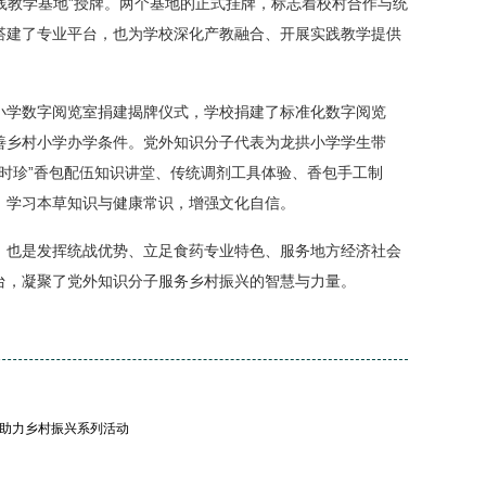
实践教学基地”授牌。两个基地的正式挂牌，标志着校村合作与统
搭建了专业平台，也为学校深化产教融合、开展实践教学提供
小学数字阅览室捐建揭牌仪式，学校捐建了标准化数字阅览
善乡村小学办学条件。党外知识分子代表为龙拱小学学生带
李时珍”香包配伍知识讲堂、传统调剂工具体验、香包手工制
，学习本草知识与健康常识，增强文化自信。
，也是发挥统战优势、立足食药专业特色、服务地方经济社会
台，凝聚了党外知识分子服务乡村振兴的智慧与力量。
战助力乡村振兴系列活动