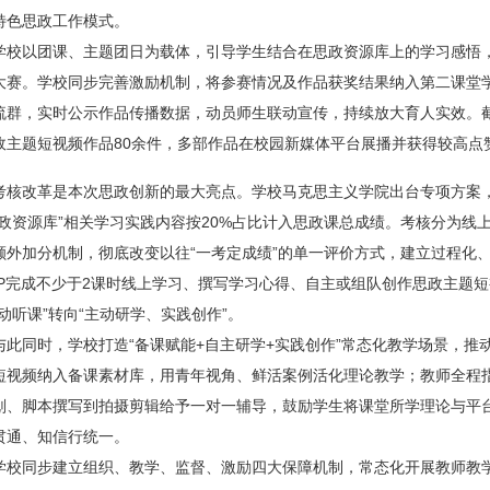
特色思政工作模式。
学校以团课、主题团日为载体，引导学生结合在思政资源库上的学习感悟，
大赛。学校同步完善激励机制，将参赛情况及作品获奖结果纳入第二课堂
流群，实时公示作品传播数据，动员师生联动宣传，持续放大育人实效。截
政主题短视频作品80余件，多部作品在校园新媒体平台展播并获得较高点
考核改革是本次思政创新的最大亮点。学校马克思主义学院出台专项方案
思政资源库”相关学习实践内容按20%占比计入思政课总成绩。考核分为
额外加分机制，彻底改变以往“一考定成绩”的单一评价方式，建立过程化
PP完成不少于2课时线上学习、撰写学习心得、自主或组队创作思政主题
被动听课”转向“主动研学、实践创作”。
与此同时，学校打造“备课赋能+自主研学+实践创作”常态化教学场景，推
短视频纳入备课素材库，用青年视角、鲜活案例活化理论教学；教师全程指
划、脚本撰写到拍摄剪辑给予一对一辅导，鼓励学生将课堂所学理论与平
贯通、知信行统一。
学校同步建立组织、教学、监督、激励四大保障机制，常态化开展教师教学