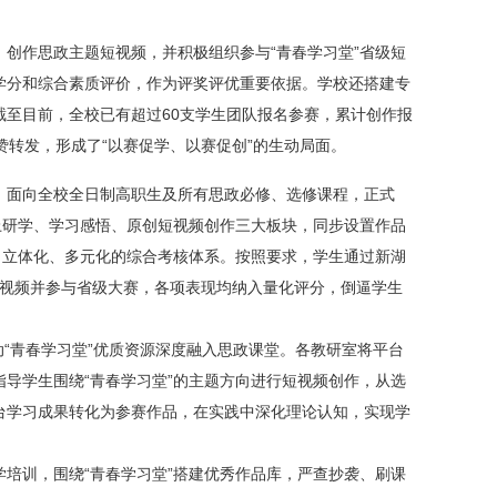
创作思政主题短视频，并积极组织参与“青春学习堂”省级短
学分和综合素质评价，作为评奖评优重要依据。学校还搭建专
至目前，全校已有超过60支学生团队报名参赛，累计创作报
赞转发，形成了“以赛促学、以赛促创”的生动局面。
，面向全校全日制高职生及所有思政必修、选修课程，正式
线上研学、学习感悟、原创短视频创作三大板块，同步设置作品
、立体化、多元化的综合考核体系。按照要求，学生通过新湖
短视频并参与省级大赛，各项表现均纳入量化评分，倒逼学生
动“青春学习堂”优质资源深度融入思政课堂。各教研室将平台
导学生围绕“青春学习堂”的主题方向进行短视频创作，从选
台学习成果转化为参赛作品，在实践中深化理论认知，实现学
培训，围绕“青春学习堂”搭建优秀作品库，严查抄袭、刷课