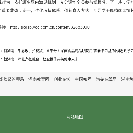
规行为，依托师生双向激励机制，充分调动全员参与积极性。下一步，学校
为重要载体，进一步优化考核体系、创新育人方式，引导学子厚植家国情
接：http://sxdsb.voc.com.cn/content/32883990
：新湖南：学思政、拍视频、拿学分！湖南食品药品职院用“青春学习堂”解锁思政学
：新湖南：深化产教融合，校企携手共筑健康未来
场监督管理局
湖南教育网
创业在湘
中国知网
为先在线网
湖南
网站地图