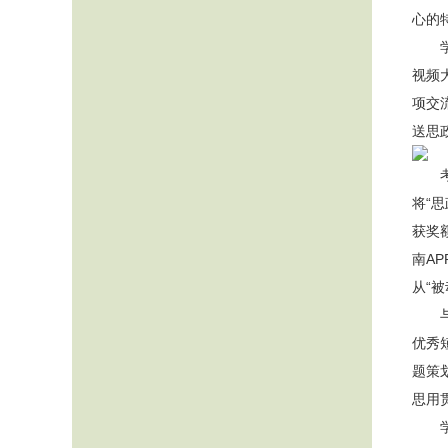
心的
视频
项交
送思
将“
获奖
南A
从“
优秀
题策
思用