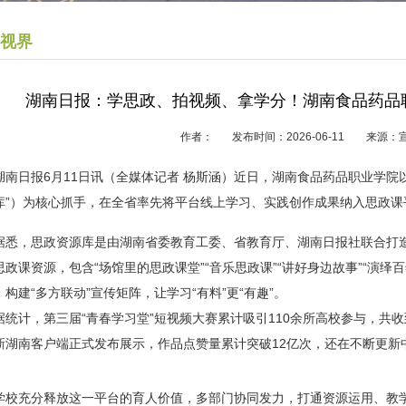
视界
湖南日报：学思政、拍视频、拿学分！湖南食品药品职
作者： 发布时间：2026-06-11 来
湖南日报6月11日讯（全媒体记者 杨斯涵）近日，湖南食品药品职业学院
库”）为核心抓手，在全省率先将平台线上学习、实践创作成果纳入思政
据悉，思政资源库是由湖南省委教育工委、省教育厅、湖南日报社联合打
思政课资源，包含“场馆里的思政课堂”“音乐思政课”“讲好身边故事”“演绎
，构建“多方联动”宣传矩阵，让学习“有料”更“有趣”。
据统计，
第三届
“青春学习堂”短视频大赛
累计吸引110余所高校参与，共收
新湖南客户端正式发布展示，作品点赞量累计突破12亿次，还在不断更新
学校充分释放这一平台的育人价值，多部门协同发力，打通资源运用、教