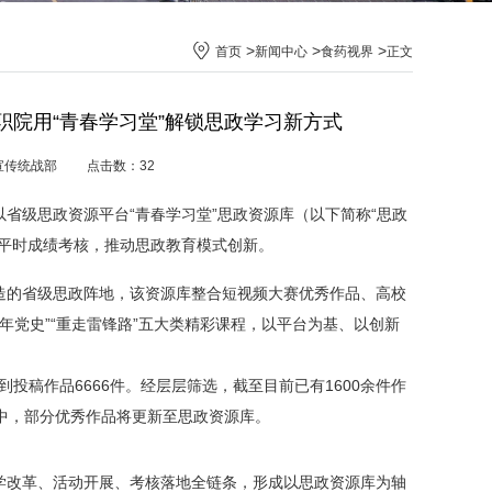
>
>
>
首页
新闻中心
食药视界
正文
院用“青春学习堂”解锁思政学习新方式
源：宣传统战部 点击数：
32
以
省级思政资源平台“青春学习堂”
思政资源库
（以下简称“思政
课平时成绩考核，推动思政教育模式创新。
造的省级思政阵地，该资源库整合短视频大赛优秀作品、高校
百年党史”“重走雷锋路”五大类精彩课程，以平台为基、以创新
到投稿作品6666件。经层层筛选，截至目前已有1600余件作
中，部分优秀作品将更新至思政资源库。
学改革、活动开展、考核落地全链条，形成以思政资源库为轴