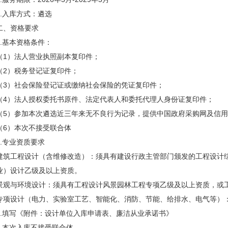
4.入库方式：遴选
二、资格要求
1.基本资格条件：
（1）法人营业执照副本复印件；
（2）税务登记证复印件；
（3）社会保险登记证或缴纳社会保险的凭证复印件；
（4）法人授权委托书原件、法定代表人和委托代理人身份证复印件；
（5）参加本次遴选近三年来无不良行为记录，提供中国政府采购网及信
（6）本次不接受联合体
2.专业资质要求
建筑工程设计（含维修改造）：须具有建设行政主管部门颁发的工程设计
业）设计乙级及以上资质。
景观与环境设计：须具有工程设计风景园林工程专项乙级及以上资质，或
专项设计（电力、实验室工艺、智能化、消防、节能、给排水、电气等）
3.填写《附件：设计单位入库申请表、廉洁从业承诺书》
4.本次入库不接受联合体。