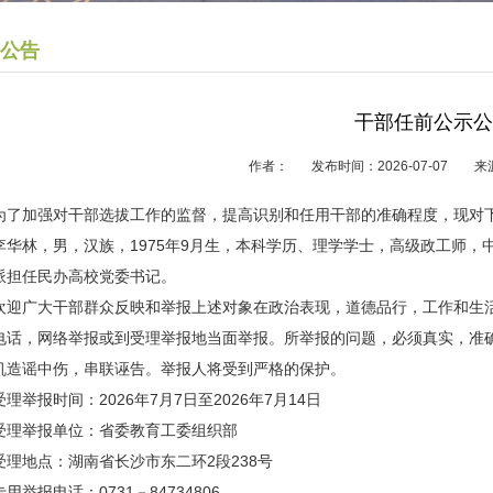
公告
干部任前公示公
作者： 发布时间：2026-07-07
为了加强对干部选拔工作的监督，提高识别和任用干部的准确程度，现对
李华林，男，汉族，1975年9月生，本科学历、理学学士，高级政工师
派担任民办高校党委书记。
欢迎广大干部群众反映和举报上述对象在政治表现，道德品行，工作和生
电话，网络举报或到受理举报地当面举报。所举报的问题，必须真实，准
机造谣中伤，串联诬告。举报人将受到严格的保护。
受理举报时间：2026年7月7日至2026年7月14日
受理举报单位：省委教育工委组织部
受理地点：湖南省长沙市东二环2段238号
专用举报电话：0731－84734806