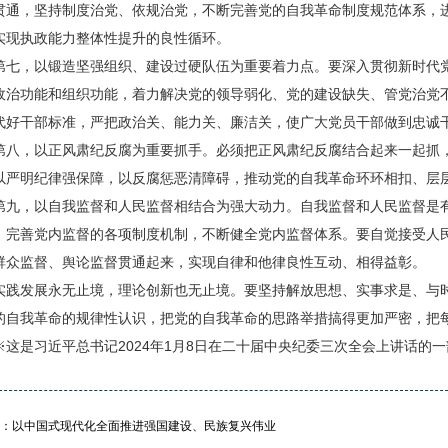
贯通，坚持制度治党、依规治党，不断完善党的自我革命制度规范体系，
实现执政能力整体性提升的良性循环。
第七，以锻造坚强组织、建设过硬队伍为重要着力点。要深入贯彻新时代
政治功能和组织功能，着力解决党的领导弱化、党的建设缺失、管党治党
代好干部标准，严把政治关、能力关、廉洁关，使广大党员干部做到忠诚
第八，以正风肃纪反腐为重要抓手。必须把正风肃纪反腐结合起来一起抓
以严明纪律强保障，以反腐惩恶清障碍，推动党的自我革命环环相扣、层
第九，以自我监督和人民监督相结合为强大动力。自我监督和人民监督是
，完善党内监督的各项制度机制，不断健全党内监督体系。要自觉接受人
群众监督、舆论监督贯通起来，实现自律和他律良性互动、相得益彰。
实践发展永无止境，理论创新也无止境。要坚持解放思想、实事求是、与
的自我革命的规律性认识，把党的自我革命的思路举措搞得更加严密，把
※这是习近平总书记2024年1月8日在二十届中央纪委三次全会上讲话的
：以中国式现代化全面推进强国建设、民族复兴伟业