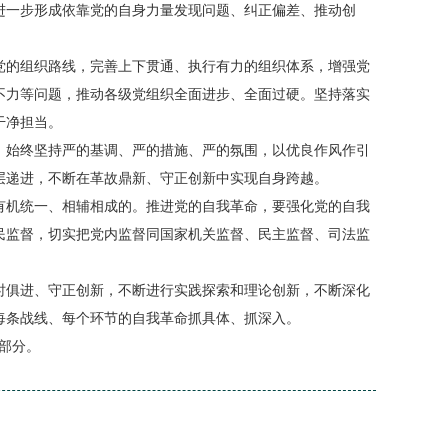
进一步形成依靠党的自身力量发现问题、纠正偏差、推动创
党的组织路线，完善上下贯通、执行有力的组织体系，增强党
不力等问题，推动各级党组织全面进步、全面过硬。坚持落实
干净担当。
，始终坚持严的基调、严的措施、严的氛围，以优良作风作引
层递进，不断在革故鼎新、守正创新中实现自身跨越。
有机统一、相辅相成的。推进党的自我革命，要强化党的自我
民监督，切实把党内监督同国家机关监督、民主监督、司法监
时俱进、守正创新，不断进行实践探索和理论创新，不断深化
每条战线、每个环节的自我革命抓具体、抓深入。
一部分。