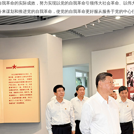
自我革命的实际成效，努力实现以党的自我革命引领伟大社会革命、以伟
务来谋划和推进党的自我革命，使党的自我革命更好服从服务于党的中心