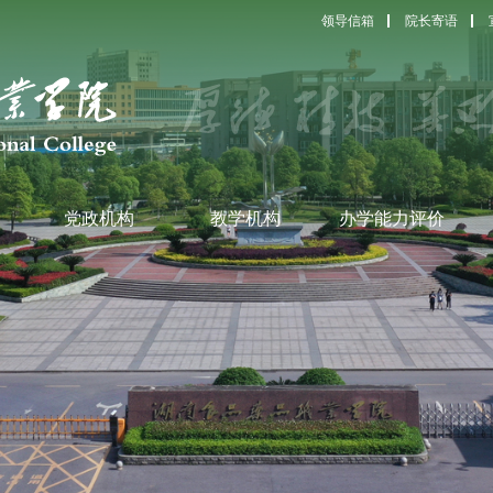
领导信箱
院长寄语
党政机构
教学机构
办学能力评价