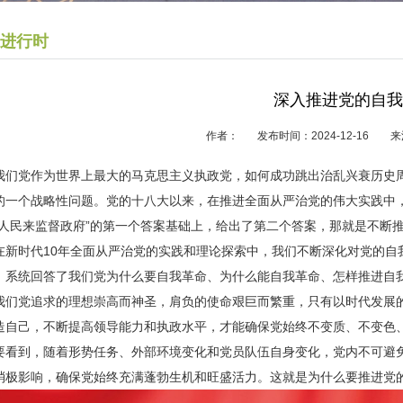
进行时
深入推进党的自我
作者： 发布时间：2024-12-16
我们党作为世界上最大的马克思主义执政党，如何成功跳出治乱兴衰历史
的一个战略性问题。党的十八大以来，在推进全面从严治党的伟大实践中
让人民来监督政府”的第一个答案基础上，给出了第二个答案，那就是不断
在新时代10年全面从严治党的实践和理论探索中，我们不断深化对党的自
，系统回答了我们党为什么要自我革命、为什么能自我革命、怎样推进自
我们党追求的理想崇高而神圣，肩负的使命艰巨而繁重，只有以时代发展
造自己，不断提高领导能力和执政水平，才能确保党始终不变质、不变色
要看到，随着形势任务、外部环境变化和党员队伍自身变化，党内不可避
消极影响，确保党始终充满蓬勃生机和旺盛活力。这就是为什么要推进党