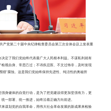
中国共产党第二十届中央纪律检查委员会第三次全体会议上发表重
命决定了我们党始终代表最广大人民根本利益。不谋私利就有
于检视自身、常思己过；不讳疾忌医、不文过饰非，及时发现
围猎”腐蚀。这是我们党始终保持先进性、纯洁性的奥秘所
党强身健体的自觉行动，是为了把党建设得更加坚强有力，更
、统一部署、统一推进，始终沿着正确方向前进。
求来谋划党的自我革命，用伟大社会革命发展的新成果来检验