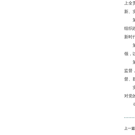
上全
新、
组织
新时
领，
监督
督、
对党
上一篇