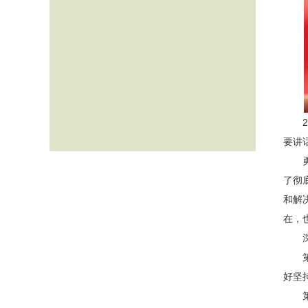
要讲话
了彻
和解
在，
好坚