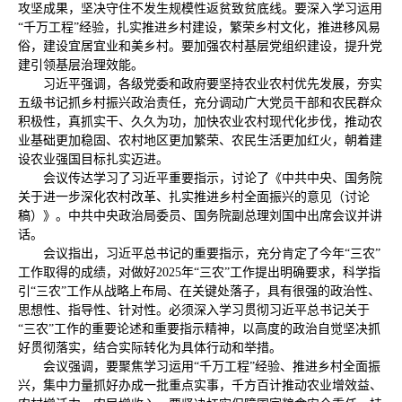
攻坚成果，坚决守住不发生规模性返贫致贫底线。要深入学习运用
“千万工程”经验，扎实推进乡村建设，繁荣乡村文化，推进移风易
俗，建设宜居宜业和美乡村。要加强农村基层党组织建设，提升党
建引领基层治理效能。
习近平强调，各级党委和政府要坚持农业农村优先发展，夯实
五级书记抓乡村振兴政治责任，充分调动广大党员干部和农民群众
积极性，真抓实干、久久为功，加快农业农村现代化步伐，推动农
业基础更加稳固、农村地区更加繁荣、农民生活更加红火，朝着建
设农业强国目标扎实迈进。
会议传达学习了习近平重要指示，讨论了《中共中央、国务院
关于进一步深化农村改革、扎实推进乡村全面振兴的意见（讨论
稿）》。中共中央政治局委员、国务院副总理刘国中出席会议并讲
话。
会议指出，习近平总书记的重要指示，充分肯定了今年“三农”
工作取得的成绩，对做好2025年“三农”工作提出明确要求，科学指
引“三农”工作从战略上布局、在关键处落子，具有很强的政治性、
思想性、指导性、针对性。必须深入学习贯彻习近平总书记关于
“三农”工作的重要论述和重要指示精神，以高度的政治自觉坚决抓
好贯彻落实，结合实际转化为具体行动和举措。
会议强调，要聚焦学习运用“千万工程”经验、推进乡村全面振
兴，集中力量抓好办成一批重点实事，千方百计推动农业增效益、