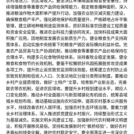
农村增活力、农民增收入。要坚决扛牢保障国家粮食安全重任，持
续增强粮食等重要农产品供给保障能力，稳定粮食播种面积，深入
推进粮油作物大面积单产提升行动，加强农业防灾减灾能力建设，
确保粮食稳产丰产。强化耕地保护和质量提升，严格耕地占补平衡
管理，建立耕地种植用途监测体系，抓好高标准农田建设工程质量
和资金安全监管。推进农业科技力量协同攻关，加快科技成果大面
积推广应用，因地制宜发展农业新质生产力。健全粮食生产支持政
策体系，启动实施中央统筹下的粮食产销区省际横向利益补偿。完
善农产品贸易与生产协调机制，推动粮食等重要农产品价格保持在
合理水平。构建多元化食物供给体系，扶持畜牧业稳定发展，健全
粮食和食物节约长效机制。要毫不松懈抓好巩固拓展脱贫攻坚成果
各项工作，提升防止返贫致贫监测帮扶效能，统筹建立农村防止返
贫致贫机制和低收入人口、欠发达地区分层分类帮扶制度。要推动
乡村产业提质增效，做好“土特产”文章，培育新产业新业态，完善
联农带农机制，促进农民增收。要提升乡村规划建设水平，顺应人
口变化趋势，推动乡村全面振兴与新型城镇化有机结合，统筹县域
城乡规划布局，推动基础设施向农村延伸，提高农村基本公共服务
水平，持续改善农村人居环境，加强农村生态环境治理。要着力健
全乡村治理体系，深入推进抓党建促乡村振兴，持续整治形式主义
为基层减负。实施文明乡风建设工程，加强新时代农村精神文明建
设，积极开展移风易俗。坚持和发展新时代“枫桥经验”，做好农村
矛盾纠纷排查化解，维护农村稳定安宁。要全面落实进一步深化农