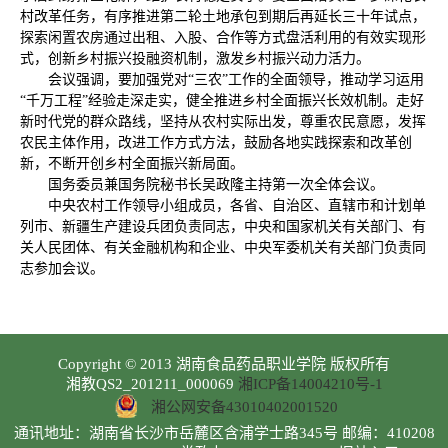
村改革任务，有序推进第二轮土地承包到期后再延长三十年试点，
探索闲置农房通过出租、入股、合作等方式盘活利用的有效实现形
式，创新乡村振兴投融资机制，激发乡村振兴动力活力。
会议强调，要加强党对“三农”工作的全面领导，推动学习运用
“千万工程”经验走深走实，健全推进乡村全面振兴长效机制。走好
新时代党的群众路线，坚持从农村实际出发，尊重农民意愿，发挥
农民主体作用，改进工作方式方法，鼓励各地实践探索和改革创
新，不断开创乡村全面振兴新局面。
国务委员兼国务院秘书长吴政隆主持第一次全体会议。
中央农村工作领导小组成员，各省、自治区、直辖市和计划单
列市、新疆生产建设兵团负责同志，中央和国家机关有关部门、有
关人民团体、有关金融机构和企业、中央军委机关有关部门负责同
志参加会议。
Copyright © 2013 湖南食品药品职业学院 版权所有
湘教QS2_201211_000069
湘ICP备14004210号-1
湘公网安备43010402001520
通讯地址：湖南省长沙市岳麓区含浦学士路345号 邮编：410208