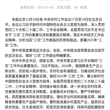
发布时间：2025-01-08
浏览次数：
48
来源：
本报北京12月18日电 中央农村工作会议17日至18日在北京召
开。会议以习近平新时代中国特色社会主义思想为指导，深入贯彻
党的二十大和二十届二中、三中全会精神，全面贯彻习近平总书记
关于“三农”工作的重要论述和重要指示精神，落实中央经济工作会
议精神，分析当前“三农”工作面临的形势和挑战，部署2025年“三
农”工作。
党中央高度重视这次会议。会前，中央政治局常委会会议就开
好这次会议，做好“三农”工作提出明确要求。
中共中央总书记、国家主席、中央军委主席习近平对做好“三
农”工作作出重要指示。习近平指出，2024年，我国粮食生产迈上
新台阶，农民收入稳步增长，农村社会和谐稳定，为推动经济社会
高质量发展提供了基础支撑。做好2025年“三农”工作，要以新时代
中国特色社会主义思想为指导，全面贯彻落实党的二十大和二十届
二中、三中全会精神，坚持城乡融合发展，进一步深化农村改革，
完善强农惠农富农支持制度，全面推进乡村振兴。要严守耕地红
线，高质量推进高标准农田建设，强化农业科技和装备支撑，确保
粮食和重要农产品稳产保供。要积极发展乡村富民产业，提高农业
综合效益，壮大县域经济，拓宽农民增收渠道，持续巩固拓展脱贫