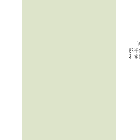
践平
和掌