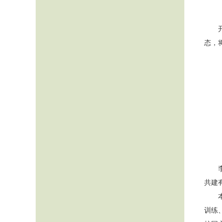
态，
共建
训练