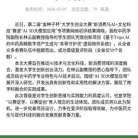
发布时间：2026-05-07
浏览次数：
79
来源：
近日，第二届“金种子杯”大学生创业大赛“新消费与AI+文化科
技”赛道“AI 3D大模型应用”专项赛网络初评结果揭晓，我校中药学
院副院长林云副教授指导的学生团队凭借创新项目《基于Tripo AI
的中药高精数字资产生成与“本草守护灵”虚拟陪伴系统》，从全省
众多参赛队伍中脱颖而出，成功晋级复评阶段（全省仅50个名
额）。
本次大赛旨在推动AI技术与文化科技、新消费领域的深度融
合，激发大学生创新创业活力。在林云副教授的悉心指导下，团队
成员结合中药学专业特色与AI技术前沿，围绕“AI 3D大模型应用”
展开深入研究，开发出具有创新性和实用性的解决方案，展现了跨
学科融合的实践成果。
此次晋级是对学生创新思维与实践能力的高度认可，也是学院
“以赛促学、以赛促创”育人理念的生动体现。团队成员将以此为契
机，进一步完善项目设计，力争在复评阶段取得突破，为中医药文
化与现代科技的融合发展贡献青春力量。