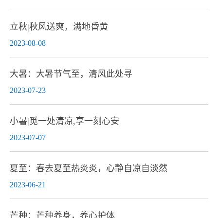
立秋|秋风送爽，满地昏黄
2023-08-08
大暑：大暑节气至，清风此处寻
2023-07-23
小暑|觅一处清凉,享一刻心安
2023-07-07
夏至：春去夏至热炎炎，心静自凉自淡然
2023-06-21
芒种：芒种养身，养心护体