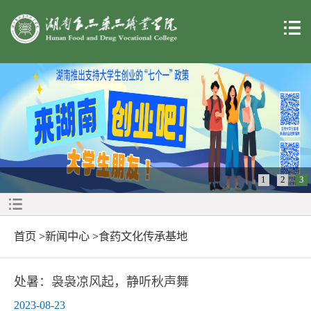
1
2
3
首页
>
新闻中心
>
食药文化传承基地
处暑：袅袅凉风起，静听秋声舞
2023-08-23