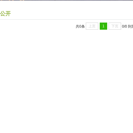
公开
上页
1
下页
共0条
0/0
到